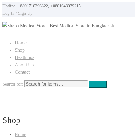
Hotline: +8801710296622, +8801643939215
Log In / Sign Up
Home
Shop
Heath tips
About Us
Contact
Search for:
Search
Shop
Home