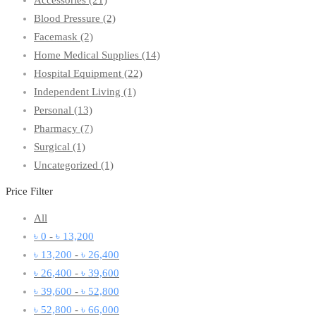
Blood Pressure
(2)
Facemask
(2)
Home Medical Supplies
(14)
Hospital Equipment
(22)
Independent Living
(1)
Personal
(13)
Pharmacy
(7)
Surgical
(1)
Uncategorized
(1)
Price Filter
All
৳
0
-
৳
13,200
৳
13,200
-
৳
26,400
৳
26,400
-
৳
39,600
৳
39,600
-
৳
52,800
৳
52,800
-
৳
66,000