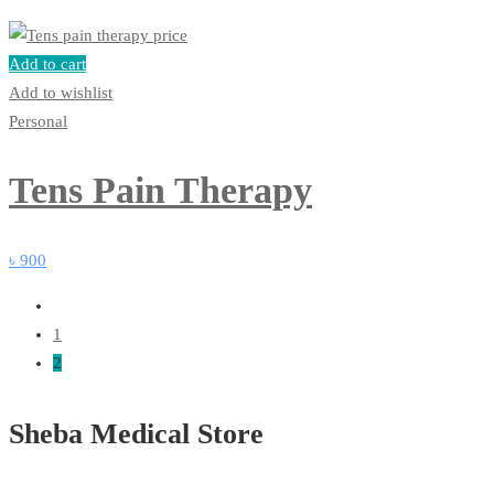
Add to cart
Add to wishlist
Personal
Tens Pain Therapy
৳
900
1
2
Sheba Medical Store