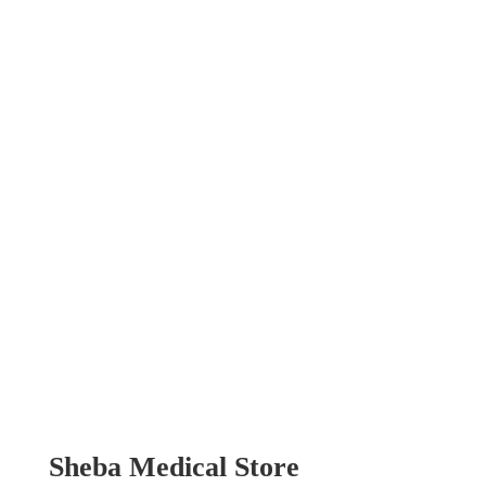
৳
2,500
৳
3,000
HOME MEDICAL SUPPLIES
Patient Food Table
৳
9,000
HOME MEDICAL SUPPLIES
Suction Machine
৳
9,000
Sheba Medical Store