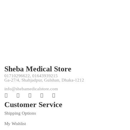
-33%
FACEMASK
KN95 Mask
৳
1,000
৳
1,500
Sheba Medical Store
01710296622, 01643939215
Ga-27/4, Shahjadpur, Gulshan, Dhaka-1212
info@shebamedicalstore.com
Customer Service
Shipping Options
My Wishlist