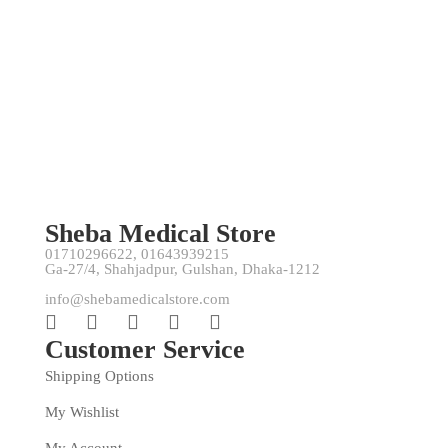
-33%
FACEMASK
KN95 Mask
৳
1,000
৳
1,500
Sheba Medical Store
01710296622, 01643939215
Ga-27/4, Shahjadpur, Gulshan, Dhaka-1212
info@shebamedicalstore.com
Customer Service
Shipping Options
My Wishlist
My Account