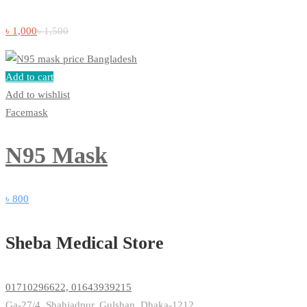
৳
1,000
৳
1,500
Add to cart
Add to wishlist
Facemask
N95 Mask
৳
800
Sheba Medical Store
01710296622, 01643939215
Ga-27/4, Shahjadpur, Gulshan, Dhaka-1212