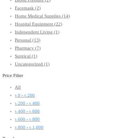
Facemask
(2)
Home Medical Supplies
(14)
Hospital Equipment
(22)
Independent Living
(1)
Personal
(13)
Pharmacy
(7)
Surgical
(1)
Uncategorized
(1)
Price Filter
All
৳
0
-
৳
200
৳
200
-
৳
400
৳
400
-
৳
600
৳
600
-
৳
800
৳
800
-
৳
1,000