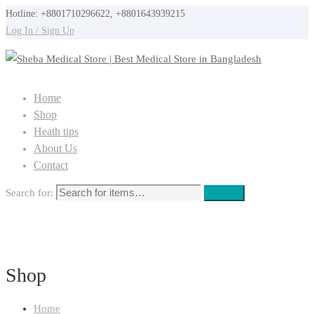
Hotline: +8801710296622, +8801643939215
Log In / Sign Up
Home
Shop
Heath tips
About Us
Contact
Search for:
Search
Shop
Home